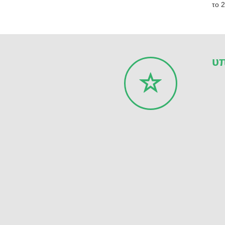
το 
υπ