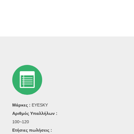
νουμε η κυριάρχη θέση των προμηθευτών
μέλλον.
νατολισμένα, προηγμένη τεχνολογία,
τίωση, πνεύμα χειροτεχνίας αναζήτησης
άλεια στους ανθρώπους, επαναφέρετε την
κότητα, γρήγορη ευκολία σε κάθε πελάτη
υής ενσωματωμένος ασφάλεια προμηθευτής
Μάρκες :
EYESKY
Αριθμός Υπαλλήλων :
100~120
Ετήσιες πωλήσεις :