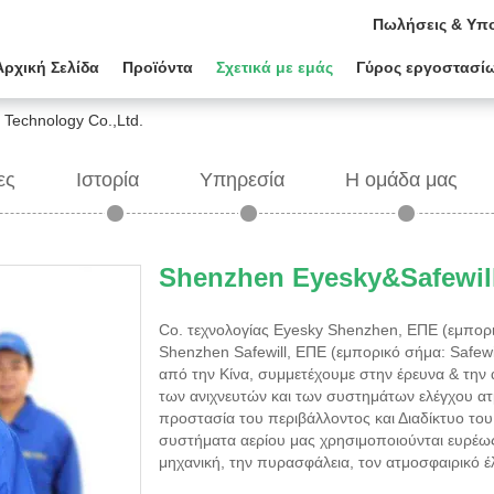
Πωλήσεις & Υπο
Αρχική Σελίδα
Προϊόντα
Σχετικά με εμάς
Γύρος εργοστασί
 Technology Co.,Ltd.
ες
Ιστορία
Υπηρεσία
Η ομάδα μας
Shenzhen Eyesky&Safewill
Co. τεχνολογίας Eyesky Shenzhen, ΕΠΕ (εμπορι
Shenzhen Safewill, ΕΠΕ (εμπορικό σήμα: Safewi
από την Κίνα, συμμετέχουμε στην έρευνα & την 
των ανιχνευτών και των συστημάτων ελέγχου ατ
προστασία του περιβάλλοντος και Διαδίκτυο του
συστήματα αερίου μας χρησιμοποιούνται ευρέω
μηχανική, την πυρασφάλεια, τον ατμοσφαιρικό 
μηχανική, το ανθρακωρυχείο, τη μεταλλουργία, τη