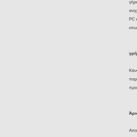
γήρ
ανι
PC 
επω
γρή
Κάν
παρ
προ
Άρι
Απο