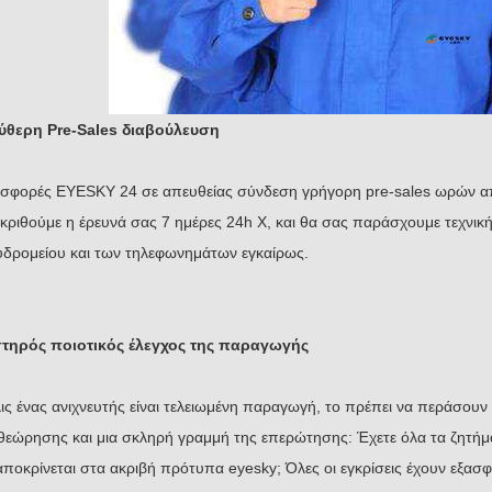
ύθερη Pre-Sales διαβούλευση
σφορές EYESKY 24 σε απευθείας σύνδεση γρήγορη pre-sales ωρών απ
κριθούμε η έρευνά σας 7 ημέρες 24h Χ, και θα σας παράσχουμε τεχνικ
υδρομείου και των τηλεφωνημάτων εγκαίρως.
τηρός ποιοτικός έλεγχος της παραγωγής
ις ένας ανιχνευτής είναι τελειωμένη παραγωγή, το πρέπει να περάσουν 
θεώρησης και μια σκληρή γραμμή της επερώτησης: Έχετε όλα τα ζητήμα
αποκρίνεται στα ακριβή πρότυπα eyesky; Όλες οι εγκρίσεις έχουν εξασ