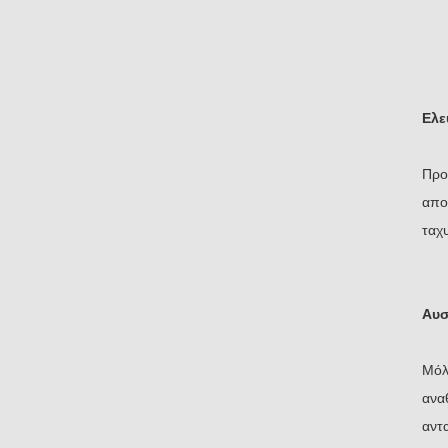
Ελε
Προ
απο
ταχ
Αυσ
Μόλ
ανα
αντ