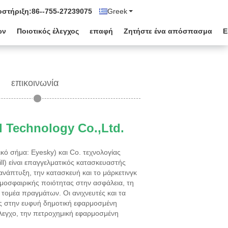
στήριξη:
86--755-27239075
Greek
ων
Ποιοτικός έλεγχος
επαφή
Ζητήστε ένα απόσπασμα
Ε
επικοινωνία
 Technology Co.,Ltd.
κό σήμα: Eyesky) και Co. τεχνολογίας
ll) είναι επαγγελματικός κατασκευαστής
ανάπτυξη, την κατασκευή και το μάρκετινγκ
μοσφαιρικής ποιότητας στην ασφάλεια, τη
 τομέα πραγμάτων. Οι ανιχνευτές και τα
ς στην ευφυή δημοτική εφαρμοσμένη
έλεγχο, την πετροχημική εφαρμοσμένη
 ηλεκτρική δύναμη και τις ειδικές