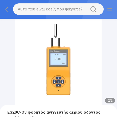
2
/
2
ES20C-O3 φορητός ανιχνευτής αερίου όζοντος