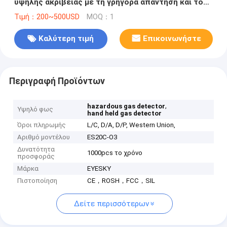
υψηλής ακρίβειας με τη γρήγορα απάντηση και το
ψήφισμα 0,01 PPM
Τιμή：200~500USD
MOQ：1
Καλύτερη τιμή
Επικοινωνήστε
Περιγραφή Προϊόντων
,
hazardous gas detector
Υψηλό φως
hand held gas detector
Όροι πληρωμής
L/C, D/A, D/P, Western Union,
Αριθμό μοντέλου
ES20C-O3
Δυνατότητα
1000pcs το χρόνο
προσφοράς
Μάρκα
EYESKY
Πιστοποίηση
CE，ROSH，FCC，SIL
Δείτε περισσότερων