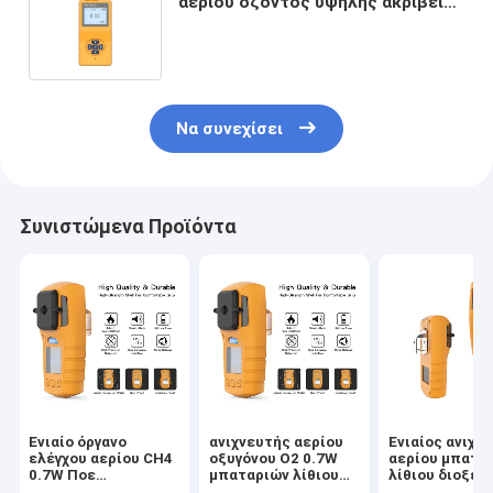
αερίου όζοντος υψηλής ακρίβειας
με τη γρήγορα απάντηση και το
ψήφισμα 0,01 PPM
Να συνεχίσει
Συνιστώμενα Προϊόντα
Ενιαίο όργανο
ανιχνευτής αερίου
Ενιαίος ανιχν
ελέγχου αερίου CH4
οξυγόνου Ο2 0.7W
αερίου μπατα
0.7W Ποε
μπαταριών λίθιου
λίθιου διοξει
αισθητήρων 0-
3.7V 1300mA
του άνθρακα 3