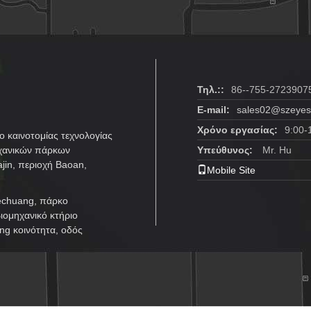
Τηλ.::
86--755-2723907
E-mail:
sales02@szeyes
Χρόνο εργασίας:
9:00-
 καινοτομίας τεχνολογίας
ηχανικών πάρκων
Υπεύθυνος:
Mr. Hu
jin, περιοχή Baoan,
Mobile Site
echuang, πάρκο
βιομηχανικό κτήριο
g κοινότητα, οδός