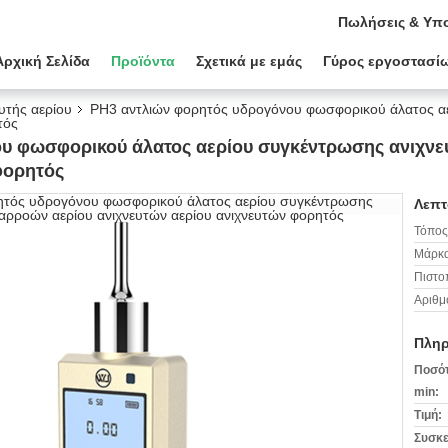
Πωλήσεις & Υπο
Αρχική Σελίδα
Προϊόντα
Σχετικά με εμάς
Γύρος εργοστασί
ευτής αερίου
PH3 αντλιών φορητός υδρογόνου φωσφορικού άλατος αε
τός
υ φωσφορικού άλατος αερίου συγκέντρωσης ανιχνε
φορητός
Λεπτ
Τόπος
Μάρκα
Πιστο
Αριθμ
Πληρ
Ποσότ
min:
Τιμή:
Συσκε