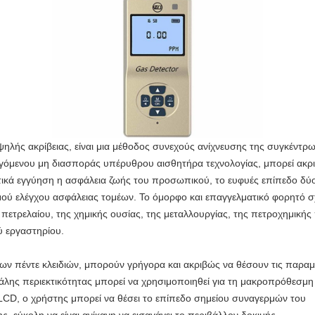
ηλής ακρίβειας, είναι μια μέθοδος συνεχούς ανίχνευσης της συγκέντρ
γόμενου μη διασποράς υπέρυθρου αισθητήρα τεχνολογίας, μπορεί ακριβ
ικά εγγύηση η ασφάλεια ζωής του προσωπικού, το ευφυές επίπεδο δύ
μού ελέγχου ασφάλειας τομέων. Το όμορφο και επαγγελματικό φορητό σχ
 πετρελαίου, της χημικής ουσίας, της μεταλλουργίας, της πετροχημικής
ύ εργαστηρίου.
 των πέντε κλειδιών, μπορούν γρήγορα και ακριβώς να θέσουν τις παρα
άλης περιεκτικότητας μπορεί να χρησιμοποιηθεί για τη μακροπρόθεσμη 
LCD, ο χρήστης μπορεί να θέσει το επίπεδο σημείου συναγερμών του