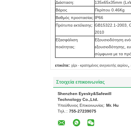
Διάσταση:
135x65x35mm (Lx
Βάρος
Περίπου 0.46Kg
Βαθμός προστασίας:
IP66
Πρότυπα εκτέλεσης:
GB15322.1-2003, 
2010
Εξασφάλιση
Εξουσιοδότηση ενό
ποιότητας:
εξουσιοδότησης, ευ
σύμφωνα με τα πρ
,
ετικέτα:
χέρι - κρατημένος ανιχνευτής αερίου
Στοιχεία επικοινωνίας
Shenzhen Eyesky&Safewill
Technology Co.,Ltd.
Υπεύθυνος Επικοινωνίας:
Mr. Hu
Τηλ.::
755-27239075