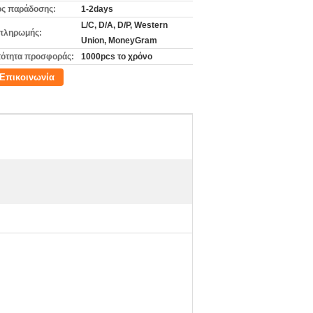
ς παράδοσης:
1-2days
L/C, D/A, D/P, Western
πληρωμής:
Union, MoneyGram
ότητα προσφοράς:
1000pcs το χρόνο
Επικοινωνία