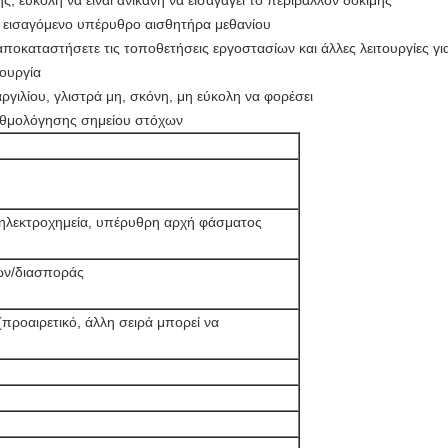
, εύκολη να είναι ανίκανη να εισαγάγει το περιβάλλον δοκιμής
ό εισαγόμενο υπέρυθρο αισθητήρα μεθανίου
 αποκαταστήσετε τις τοποθετήσεις εργοστασίων και άλλες λειτουργίες γι
ουργία
γιλίου, γλιστρά μη, σκόνη, μη εύκολη να φορέσει
βαθμολόγησης σημείου στόχων
 ηλεκτροχημεία, υπέρυθρη αρχή φάσματος
ών/διασποράς
προαιρετικό, άλλη σειρά μπορεί να