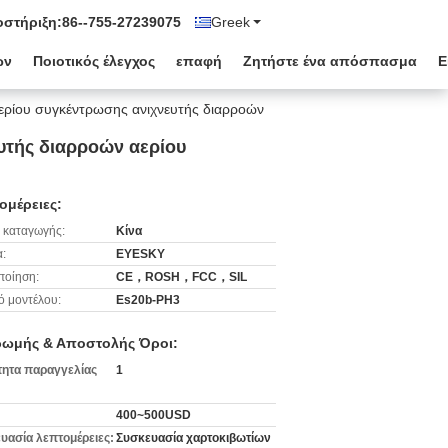
στήριξη:
86--755-27239075
Greek
ων
Ποιοτικός έλεγχος
επαφή
Ζητήστε ένα απόσπασμα
Ε
ρίου συγκέντρωσης ανιχνευτής διαρροών
υτής διαρροών αερίου
ομέρειες:
 καταγωγής:
Κίνα
:
EYESKY
ποίηση:
CE，ROSH，FCC，SIL
ό μοντέλου:
Es20b-PH3
ωμής & Αποστολής Όροι:
ητα παραγγελίας
1
400~500USD
υασία λεπτομέρειες:
Συσκευασία χαρτοκιβωτίων