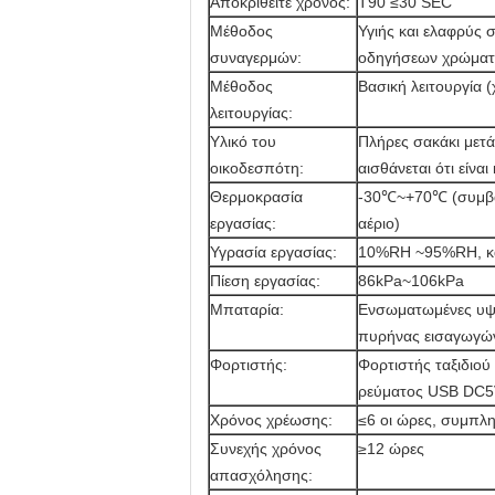
Αποκριθείτε χρόνος:
T90 ≤30 SEC
Μέθοδος
Υγιής και ελαφρύς
συναγερμών:
οδηγήσεων χρώματο
Μέθοδος
Βασική λειτουργία 
λειτουργίας:
Υλικό του
Πλήρες σακάκι μετά
οικοδεσπότη:
αισθάνεται ότι είναι
Θερμοκρασία
-30℃~+70℃ (συμβα
εργασίας:
αέριο)
Υγρασία εργασίας:
10%RH ~95%RH, κ
Πίεση εργασίας:
86kPa~106kPa
Μπαταρία:
Ενσωματωμένες υψη
πυρήνας εισαγωγών
Φορτιστής:
Φορτιστής ταξιδιού
ρεύματος USB DC5V
Χρόνος χρέωσης:
≤6 οι ώρες, συμπλ
Συνεχής χρόνος
≥12 ώρες
απασχόλησης: