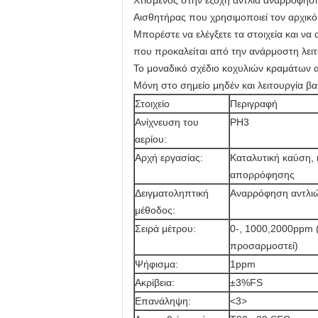
Χτισμένος στην έξοχη αντλία αναρρόφησης
Αισθητήρας που χρησιμοποιεί τον αρχικ
Μπορέστε να ελέγξετε τα στοιχεία και να
που προκαλείται από την ανάρμοστη λειτ
Το μοναδικό σχέδιο κοχυλιών κραμάτων αρ
Μόνη στο σημείο μηδέν και λειτουργία 
Στοιχείο
Περιγραφή
Ανίχνευση του
PH3
αερίου:
Αρχή εργασίας:
Καταλυτική καύση,
απορρόφησης
Δειγματοληπτική
Αναρρόφηση αντλι
μέθοδος:
Σειρά μέτρου:
0-, 1000,2000ppm (
προσαρμοστεί)
Ψήφισμα:
1ppm
Ακρίβεια:
±3%FS
Επανάληψη:
<3>