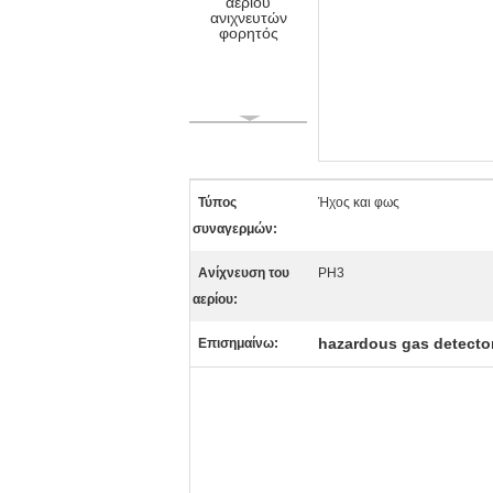
Τύπος
Ήχος και φως
συναγερμών:
Ανίχνευση του
PH3
αερίου:
hazardous gas detecto
Επισημαίνω: