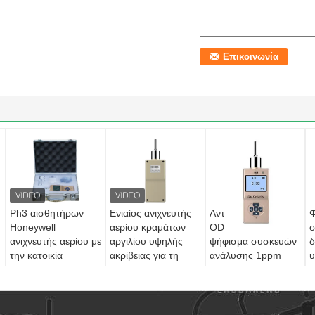
Ph3 αισθητήρων
Ενιαίος ανιχνευτής
Αντλιών τύπων
Φ
Honeywell
αερίου κραμάτων
ODM ενιαίο
σ
ανιχνευτής αερίου με
αργιλίου υψηλής
ψήφισμα συσκευών
δ
την κατοικία
ακρίβειας για τη
ανάλυσης 1ppm
υ
κραμάτων αργιλίου
διαρροή αργού
αερίου αερίου
α
φορητό
γ
α