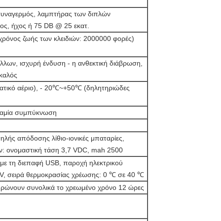
 συναγερμός, λαμπτήρας των διπλών
ς, ήχος ή 75 DB @ 25 εκατ.
(χρόνος ζωής των κλειδιών: 2000000 φορές)
λλων, ισχυρή ένδυση - η ανθεκτική διάβρωση,
 καλός
τικό αέριο), - 20℃~+50℃ (δηλητηριώδες
αμία συμπύκνωση
λής απόδοσης λίθιο-ιονικές μπαταρίες,
: ονομαστική τάση 3,7 VDC, mah 2500
 με τη διεπαφή USB, παροχή ηλεκτρικού
, σειρά θερμοκρασίας χρέωσης: 0 ℃ σε 40 ℃
ηρώνουν συνολικά το χρεωμένο χρόνο 12 ώρες