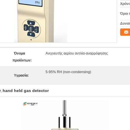
Χρόνο
Όροι 
Δυνατ
Όνομα
Ανιχνευτής αερίου αντλία-αναρρόφησης
προϊόντων:
5-95% RH (non-condensing)
Υγρασία:
r
hand held gas detector
,