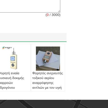
(
0
/ 3000)
ορητή ενιαία
Φορητός ανιχνευτής
υσκευή δοκιμής
τοξικού αερίου
ιαρροών
αναρρόφησης
δρογόνου
αντλιών με τον υγιή
νιχνευτών αερίου
ελαφρύ συναγερμό
ια την προστασία
σφάλειας