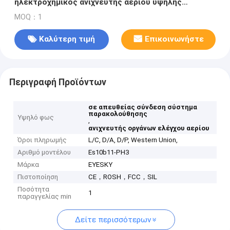
ηλεκτροχημικός ανιχνευτής αερίου υψηλής
ακρίβειας
MOQ：1
Καλύτερη τιμή
Επικοινωνήστε
Περιγραφή Προϊόντων
σε απευθείας σύνδεση σύστημα
παρακολούθησης
Υψηλό φως
,
ανιχνευτής οργάνων ελέγχου αερίου
Όροι πληρωμής
L/C, D/A, D/P, Western Union,
Αριθμό μοντέλου
Es10b11-PH3
Μάρκα
EYESKY
Πιστοποίηση
CE，ROSH，FCC，SIL
Ποσότητα
1
παραγγελίας min
Δείτε περισσότερων