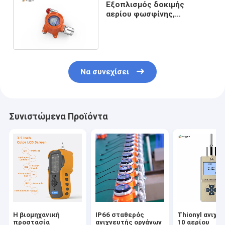
Εξοπλισμός δοκιμής
αερίου φωσφίνης,
ηλεκτροχημικός ανιχνευτής
αερίου υψηλής ακρίβειας
Να συνεχίσει
Συνιστώμενα Προϊόντα
Η βιομηχανική
IP66 σταθερός
Thionyl ανιχν
προστασία
ανιχνευτής οργάνων
10 αερίου