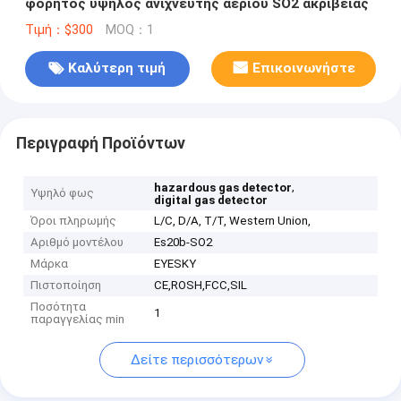
φορητός υψηλός ανιχνευτής αερίου SO2 ακρίβειας
Τιμή：$300
MOQ：1
Καλύτερη τιμή
Επικοινωνήστε
Περιγραφή Προϊόντων
,
hazardous gas detector
Υψηλό φως
digital gas detector
Όροι πληρωμής
L/C, D/A, T/T, Western Union,
Αριθμό μοντέλου
Es20b-SO2
Μάρκα
EYESKY
Πιστοποίηση
CE,ROSH,FCC,SIL
Ποσότητα
1
παραγγελίας min
Δείτε περισσότερων