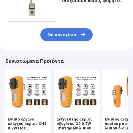
διοξειδίου θείου, φορητός
υψηλός ανιχνευτής αερίου
SO2 ακρίβειας
Να συνεχίσει
Συνιστώμενα Προϊόντα
Ενιαίο όργανο
ανιχνευτής αερίου
Ενιαίος ανιχν
ελέγχου αερίου CH4
οξυγόνου Ο2 0.7W
αερίου μπατα
0.7W Ποε
μπαταριών λίθιου
λίθιου διοξει
αισθητήρων 0-
3.7V 1300mA
του άνθρακα 3