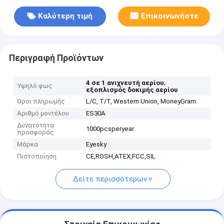
Καλύτερη τιμή
Επικοινωνήστε
Περιγραφή Προϊόντων
,
4 σε 1 ανιχνευτή αερίου
Υψηλό φως
εξοπλισμός δοκιμής αερίου
Όροι πληρωμής
L/C, T/T, Western Union, MoneyGram
Αριθμό μοντέλου
ES30A
Δυνατότητα
1000pcsperyear
προσφοράς
Μάρκα
Eyesky
Πιστοποίηση
CE,ROSH,ATEX,FCC,SIL
Δείτε περισσότερων