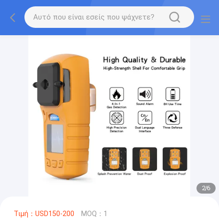
2
/
6
Τιμή：USD150-200
MOQ：1