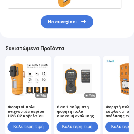
Να συνεχίσει
Συνιστώμενα Προϊόντα
Φορητοί πολυ
6 σε 1 ασύρματη
Φορητή πολυ
ανιχνευτές αερίου
φορητή πολυ
εύφλεκτη συ
H2S Ο2 κοβαλτίου
συσκευή ανάλυσης
ανάλυσης τοξ
LEL με τις
καύσιμου αερίου
αερίου για τη 
πιστοποιήσεις της
ανιχνευτών αερίου
διαρροών αερ
Καλύτερη τιμή
Καλύτερη τιμή
Καλύτερη 
FCC ISO9001 CE