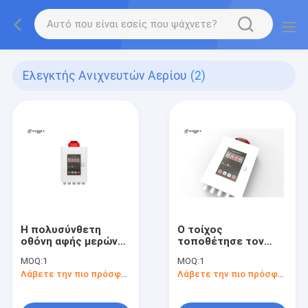
Ελεγκτής Ανιχνευτών Αερίου
(2)
Η πολυσύνθετη
Ο τοίχος
οθόνη αφής μερών
τοποθέτησε τον
ανιχνευτών αερίου
ελεγκτή εύκολα
MOQ:
1
MOQ:
1
δεν ελέγχει καμία
χρησιμοποιημένα 20
Λάβετε την πιο πρόσφατη τιμή
Λάβετε την πιο πρόσφατη τιμή
συμπύκνωση
ανιχνευτών αερίου -
λειτουργία 50℃