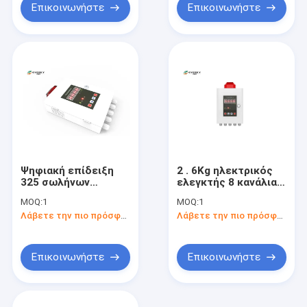
Επικοινωνήστε
Επικοινωνήστε
Ψηφιακή επίδειξη
2 . 6Kg ηλεκτρικός
325 σωλήνων
ελεγκτής 8 κανάλια 4
ελεγκτών
ανιχνευτών αερίου -
MOQ:
1
MOQ:
1
ανιχνευτών αερίου
παραγωγή σημάτων
Λάβετε την πιο πρόσφατη τιμή
Λάβετε την πιο πρόσφατη τιμή
έξι καναλιών * 220 *
20Ma
74MM
Επικοινωνήστε
Επικοινωνήστε