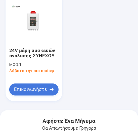
24V μέρη συσκευών
ανάλυσης ΣΥΝΕΧΟΥΣ
αερίου, εξαρτήματα
MOQ:
1
ανιχνευτών αερίου
Λάβετε την πιο πρόσφατη τιμή
1000M απόσταση
μετάδοσης
Επικοινωνήστε
Αφήστε Ένα Μήνυμα
Θα Απαντήσουμε Γρήγορα